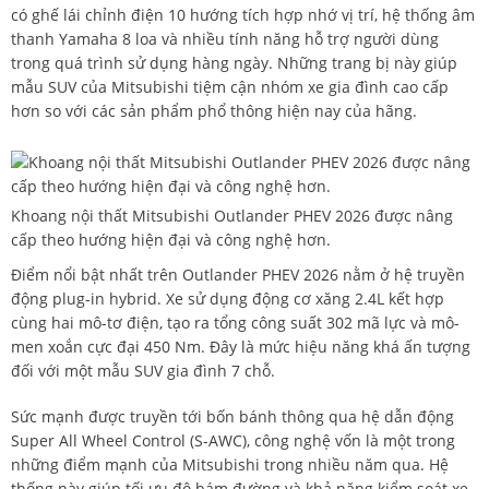
có ghế lái chỉnh điện 10 hướng tích hợp nhớ vị trí, hệ thống âm
thanh Yamaha 8 loa và nhiều tính năng hỗ trợ người dùng
trong quá trình sử dụng hàng ngày. Những trang bị này giúp
mẫu SUV của Mitsubishi tiệm cận nhóm xe gia đình cao cấp
hơn so với các sản phẩm phổ thông hiện nay của hãng.
Khoang nội thất Mitsubishi Outlander PHEV 2026 được nâng
cấp theo hướng hiện đại và công nghệ hơn.
Điểm nổi bật nhất trên Outlander PHEV 2026 nằm ở hệ truyền
động plug-in hybrid. Xe sử dụng động cơ xăng 2.4L kết hợp
cùng hai mô-tơ điện, tạo ra tổng công suất 302 mã lực và mô-
men xoắn cực đại 450 Nm. Đây là mức hiệu năng khá ấn tượng
đối với một mẫu SUV gia đình 7 chỗ.
Sức mạnh được truyền tới bốn bánh thông qua hệ dẫn động
Super All Wheel Control (S-AWC), công nghệ vốn là một trong
những điểm mạnh của Mitsubishi trong nhiều năm qua. Hệ
thống này giúp tối ưu độ bám đường và khả năng kiểm soát xe