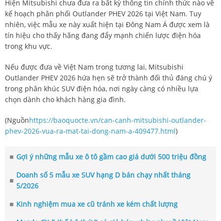
Hiện Mitsubishi chưa đưa ra bất kỳ thông tin chính thức nào về
kế hoạch phân phối Outlander PHEV 2026 tại Việt Nam. Tuy
nhiên, việc mẫu xe này xuất hiện tại Đông Nam Á được xem là
tín hiệu cho thấy hãng đang đẩy mạnh chiến lược điện hóa
trong khu vực.
Nếu được đưa về Việt Nam trong tương lai, Mitsubishi
Outlander PHEV 2026 hứa hẹn sẽ trở thành đối thủ đáng chú ý
trong phân khúc SUV điện hóa, nơi ngày càng có nhiều lựa
chọn dành cho khách hàng gia đình.
(Nguồn
https://baoquocte.vn/can-canh-mitsubishi-outlander-
phev-2026-vua-ra-mat-tai-dong-nam-a-409477.html
)
Gợi ý những mẫu xe ô tô gầm cao giá dưới 500 triệu đồng
Doanh số 5 mẫu xe SUV hạng D bán chạy nhất tháng
5/2026
Kinh nghiệm mua xe cũ tránh xe kém chất lượng