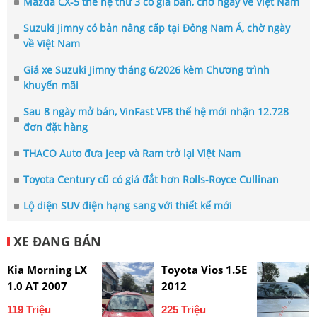
Mazda CX-5 thế hệ thứ 3 có giá bán, chờ ngày về Việt Nam
Suzuki Jimny có bản nâng cấp tại Đông Nam Á, chờ ngày
về Việt Nam
Giá xe Suzuki Jimny tháng 6/2026 kèm Chương trình
khuyến mãi
Sau 8 ngày mở bán, VinFast VF8 thế hệ mới nhận 12.728
đơn đặt hàng
THACO Auto đưa Jeep và Ram trở lại Việt Nam
Toyota Century cũ có giá đắt hơn Rolls-Royce Cullinan
Lộ diện SUV điện hạng sang với thiết kế mới
XE ĐANG BÁN
Kia Morning LX
Toyota Vios 1.5E
1.0 AT 2007
2012
119 Triệu
225 Triệu