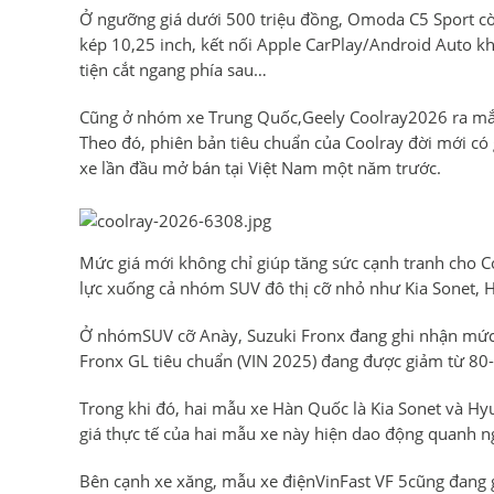
Ở ngưỡng giá dưới 500 triệu đồng, Omoda C5 Sport cò
kép 10,25 inch, kết nối Apple CarPlay/Android Auto 
tiện cắt ngang phía sau…
Cũng ở nhóm xe Trung Quốc,Geely Coolray2026 ra mắt 
Theo đó, phiên bản tiêu chuẩn của Coolray đời mới có
xe lần đầu mở bán tại Việt Nam một năm trước.
Mức giá mới không chỉ giúp tăng sức cạnh tranh cho C
lực xuống cả nhóm SUV đô thị cỡ nhỏ như Kia Sonet, 
Ở nhómSUV cỡ Anày, Suzuki Fronx đang ghi nhận mức ưu
Fronx GL tiêu chuẩn (VIN 2025) đang được giảm từ 80-
Trong khi đó, hai mẫu xe Hàn Quốc là Kia Sonet và Hyu
giá thực tế của hai mẫu xe này hiện dao động quanh 
Bên cạnh xe xăng, mẫu xe điệnVinFast VF 5cũng đang g