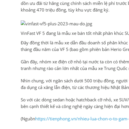
dồn ưu đãi từ hãng cùng chính sách miễn lệ phí trước 
khoảng 470 triệu đồng, tùy khu vực đăng ký.
VinFast VF 5 đang là mẫu xe bán tốt nhất phân khúc S
Đây đồng thời là mẫu xe dẫn đầu doanh số phân khúc 
tháng đầu năm của VF 5 (bao gồm phiên bản Herio Gre
Gần đây, nhóm xe điện cỡ nhỏ tại nước ta còn có thêm
tranh nhưng rào cản lớn nhất của mẫu xe Trung Quốc n
Nhìn chung, với ngân sách dưới 500 triệu đồng, người
đa dụng cả xăng lẫn điện, từ các thương hiệu Nhật Bả
So với các dòng sedan hoặc hatchback cỡ nhỏ, xe SUV/
bên cạnh thiết kế và công nghệ ngày càng hiện đại hơn
(Nguồn
https://tienphong.vn/nhieu-lua-chon-o-to-gam