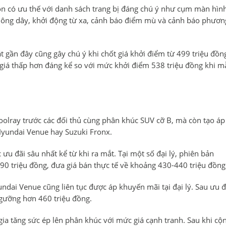
n có ưu thế với danh sách trang bị đáng chú ý như cụm màn hìn
không dây, khởi động từ xa, cảnh báo điểm mù và cảnh báo phươn
gần đây cũng gây chú ý khi chốt giá khởi điểm từ 499 triệu đồn
 giá thấp hơn đáng kể so với mức khởi điểm 538 triệu đồng khi m
oolray trước các đối thủ cùng phân khúc SUV cỡ B, mà còn tạo áp
Hyundai Venue hay Suzuki Fronx.
 đãi sâu nhất kể từ khi ra mắt. Tại một số đại lý, phiên bản
90 triệu đồng, đưa giá bán thực tế về khoảng 430-440 triệu đồng
ndai Venue cũng liên tục được áp khuyến mãi tại đại lý. Sau ưu đ
ngưỡng hơn 460 triệu đồng.
ia tăng sức ép lên phân khúc với mức giá cạnh tranh. Sau khi cộ