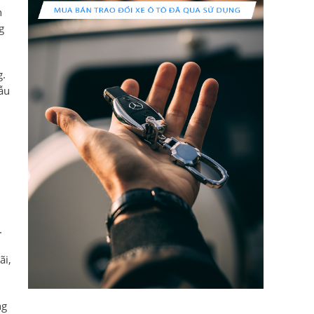
h
g
g.
ẫu
.
ãi,
ng