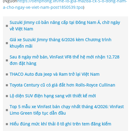
(Nguồn
https://tienphong.vn/he-lo-gia-mazda-cx-5-o-dong-nam-
a-cho-ngay-ve-viet-nam-post1850539.tpo
)
Suzuki Jimny có bản nâng cấp tại Đông Nam Á, chờ ngày
về Việt Nam
Giá xe Suzuki Jimny tháng 6/2026 kèm Chương trình
khuyến mãi
Sau 8 ngày mở bán, VinFast VF8 thế hệ mới nhận 12.728
đơn đặt hàng
THACO Auto đưa Jeep và Ram trở lại Việt Nam
Toyota Century cũ có giá đắt hơn Rolls-Royce Cullinan
Lộ diện SUV điện hạng sang với thiết kế mới
Top 5 mẫu xe VinFast bán chạy nhất tháng 4/2026: VinFast
Limo Green tiếp tục dẫn đầu
Hiểu đúng mức khí thải ô tô ghi trên tem đăng kiểm