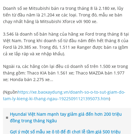
Doanh số xe Mitsubishi bán ra trong tháng 8 là 2.180 xe, lũy
tiến từ đầu năm là 21.204 xe các loại. Trong đó, mẫu xe bán
chạy nhất hãng là Mitsubishi Xforce với 900 xe.
3.546 là doanh số bán hàng của hãng xe Ford trong tháng 8 tại
Việt Nam. Trong khi doanh số từ đầu năm đến hết tháng 8 của
Ford là 29.385 xe. Trong đó, 1.511 xe Ranger được bán ra (gồm
cả xe lắp ráp và xe nhập khẩu).
Ngoài ra, các hãng còn lại đều có doanh số trên 1.500 xe trong
tháng gồm: Thaco KIA bán 1.561 xe; Thaco MAZDA bán 1.977
xe; Honda bán 2.275 xe...
(Nguồn
https://xe.baoxaydung.vn/doanh-so-o-to-sut-giam-do-
tam-ly-kieng-ki-thang-ngau-19225091121395073.htm
)
Hyundai Việt Nam mạnh tay giảm giá đến hơn 200 triệu
đồng trong tháng Ngâu
Gợi ý một số mẫu xe ô tô để đi chơi lễ tầm giá 500 triệu