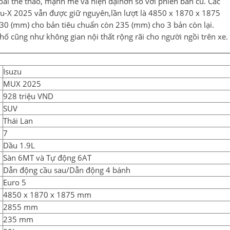
ài thể thao, mạnh mẽ và hiện đạihơn so với phiên bản cũ. Các
 mu-X 2025 vẫn được giữ nguyên,lần lượt là 4850 x 1870 x 1875
230 (mm) cho bản tiêu chuẩn còn 235 (mm) cho 3 bản còn lại.
ố cũng như không gian nội thất rộng rãi cho người ngồi trên xe.
Isuzu
MUX 2025
928 triệu VND
SUV
Thái Lan
7
Dầu 1.9L
Sàn 6MT và Tự động 6AT
Dẫn động cầu sau/Dẫn động 4 bánh
Euro 5
4850 x 1870 x 1875 mm
2855 mm
235 mm