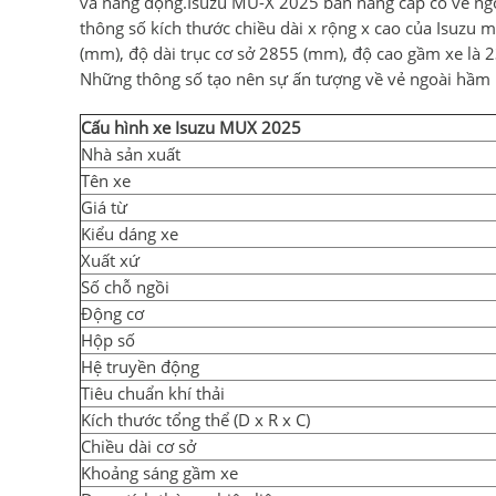
và năng động.Isuzu MU-X 2025 bản nâng cấp có vẻ ngo
thông số kích thước chiều dài x rộng x cao của Isuzu
(mm), độ dài trục cơ sở 2855 (mm), độ cao gầm xe là 
Những thông số tạo nên sự ấn tượng về vẻ ngoài hầm h
Cấu hình xe Isuzu MUX 2025
Nhà sản xuất
Tên xe
Giá từ
Kiểu dáng xe
Xuất xứ
Số chỗ ngồi
Động cơ
Hộp số
Hệ truyền động
Tiêu chuẩn khí thải
Kích thước tổng thể (D x R x C)
Chiều dài cơ sở
Khoảng sáng gầm xe