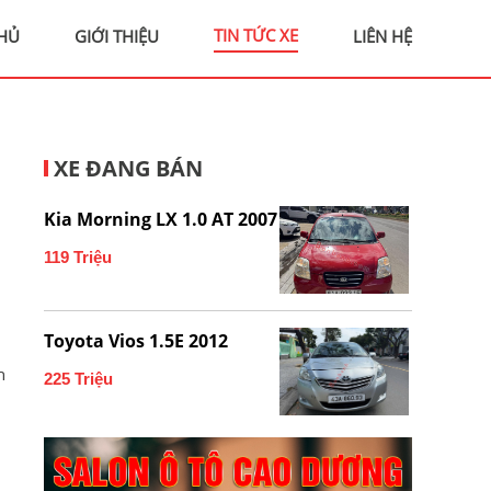
TIN TỨC XE
HỦ
GIỚI THIỆU
LIÊN HỆ
XE ĐANG BÁN
Kia Morning LX 1.0 AT 2007
119 Triệu
Toyota Vios 1.5E 2012
h
225 Triệu
n