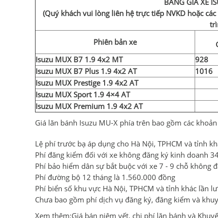
BẢNG GIÁ XE I
(Quý khách vui lòng liên hệ trực tiếp NVKD hoặc các
tr
Phiên bản xe
Isuzu MUX B7 1.9 4x2 MT
928
Isuzu MUX B7 Plus 1.9 4x2 AT
1016
Isuzu MUX Prestige 1.9 4x2 AT
Isuzu MUX Sport 1.9 4×4 AT
Isuzu MUX Premium 1.9 4x2 AT
Giá lăn bánh Isuzu MU-X phía trên bao gồm các khoản 
Lệ phí trước bạ áp dụng cho Hà Nội, TPHCM và tỉnh kh
Phí đăng kiểm đối với xe không đăng ký kinh doanh 3
Phí bảo hiểm dân sự bắt buộc với xe 7 - 9 chỗ không
Phí đường bộ 12 tháng là 1.560.000 đồng
Phí biển số khu vực Hà Nội, TPHCM và tỉnh khác lần lượ
Chưa bao gồm phí dịch vụ đăng ký, đăng kiểm và khuyế
Xem thêm:Giá bán niêm yết, chi phí lăn bánh và Khu