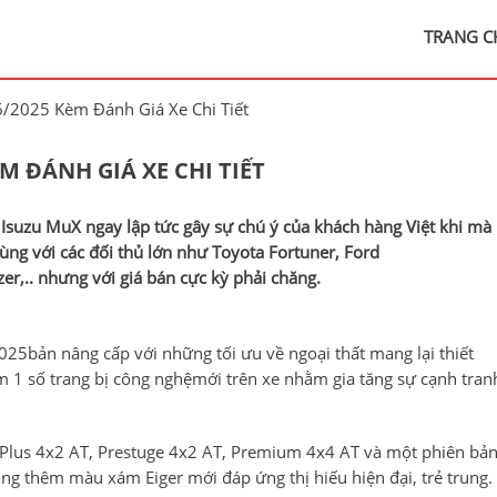
TRANG C
6/2025 Kèm Đánh Giá Xe Chi Tiết
M ĐÁNH GIÁ XE CHI TIẾT
 Isuzu MuX ngay lập tức gây sự chú ý của khách hàng Việt khi mà
ng với các đối thủ lớn như Toyota Fortuner, Ford
zer,.. nhưng với giá bán cực kỳ phải chăng.
25bản nâng cấp với những tối ưu về ngoại thất mang lại thiết
m 1 số trang bị công nghệmới trên xe nhằm gia tăng sự cạnh tran
Plus 4x2 AT, Prestuge 4x2 AT, Premium 4x4 AT và một phiên bả
ng thêm màu xám Eiger mới đáp ứng thị hiếu hiện đại, trẻ trung.