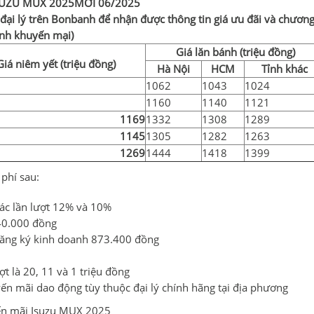
SUZU MUX 2025MỚI 06/2025
 đại lý trên Bonbanh để nhận được thông tin giá ưu đãi và chươn
ình khuyến mại)
Giá lăn bánh (triệu đồng)
Giá niêm yết (triệu đồng)
Hà Nội
HCM
Tỉnh khác
1062
1043
1024
1160
1140
1121
1169
1332
1308
1289
1145
1305
1282
1263
1269
1444
1418
1399
phí sau:
ác lần lượt 12% và 10%
40.000 đồng
 đăng ký kinh doanh 873.400 đồng
t là 20, 11 và 1 triệu đồng
n mãi dao động tùy thuộc đại lý chính hãng tại địa phương
yến mãi Isuzu MUX 2025